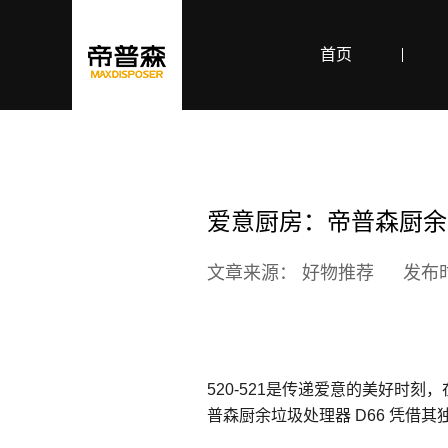
首页
爱意厨房：帝普森厨余垃
文章来源： 好物推荐
发布时
520-521是传递爱意的美好
普森厨余垃圾处理器 D66 凭