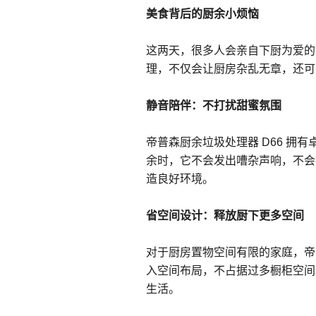
美食背后的厨余小烦恼
这两天，很多人会亲自下厨为爱的
理，不仅会让厨房杂乱无章，还可
静音陪伴：不打扰甜蜜氛围
帝普森厨余垃圾处理器 D66 拥
余时，它不会发出嘈杂声响，不会
造良好环境。
省空间
设计
：释放
厨下更多空间
对于厨房置物空间有限的家庭，帝
入空间布局，不占据过多橱柜空间
生活。