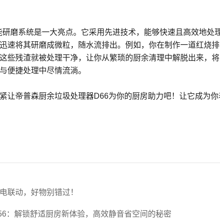
的智能研磨系统是一大亮点。它采用先进技术，能够快速且高效地处
迅速将其研磨成微粒，随水流排出。例如，你在制作一道红烧排骨
这些残渣就被处理干净，让你从繁琐的厨余清理中解脱出来，将
与便捷处理中尽情流淌。
紧让帝普森厨余垃圾处理器D66为你的厨房助力吧！让它成为
电联动，好物别错过！
56：解锁舒适厨房新体验，高效静音省空间的秘密